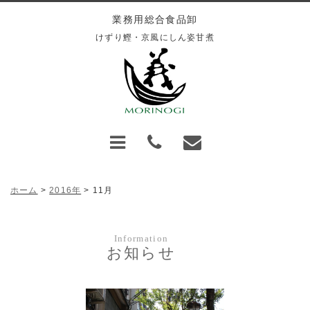
業務用総合食品卸
けずり鰹・
京風にしん姿甘煮
ホーム
>
2016年
>
11月
Information
お知らせ